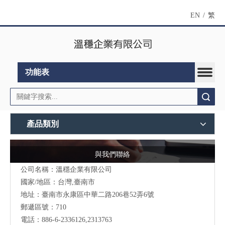
EN
/
繁
功能表
搜索
產品類別
與我們聯絡
公司名稱：溫穩企業有限公司
國家/地區：台灣,臺南市
地址：臺南市永康區中華二路206巷52弄6號
郵遞區號：710
電話：886-6-2336126,2313763