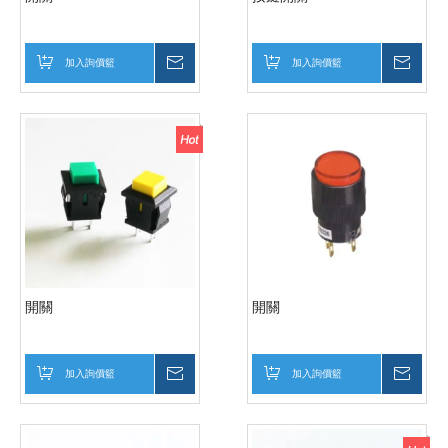
加入詢價籃
詢價
加入詢價籃
詢價
開關
開關
加入詢價籃
詢價
加入詢價籃
詢價