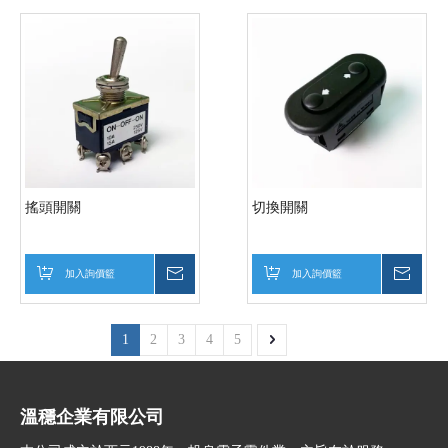
搖頭開關
切換開關
加入詢價籃
詢價
加入詢價籃
詢價
1
2
3
4
5
溫穩企業有限公司