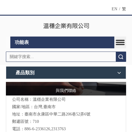
EN
/
繁
功能表
搜索
產品類別
與我們聯絡
公司名稱：溫穩企業有限公司
國家/地區：台灣,臺南市
地址：臺南市永康區中華二路206巷52弄6號
郵遞區號：710
電話：886-6-2336126,2313763