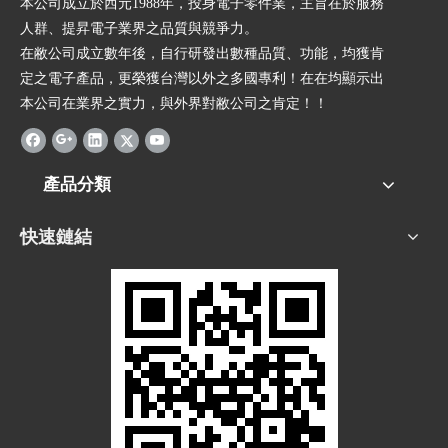
本公司成立於西元1988年，投身電子零件業，主旨在於服務
人群、提昇電子業界之品質與競爭力。
在敝公司成立數年後，自行研發出數種品質、功能，均獲肯
定之電子產品，更榮獲台灣以外之多國專利！在在均顯示出
本公司在業界之實力，與外界對敝公司之肯定！！
產品分類
快速鏈結