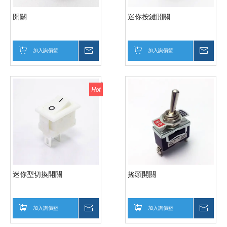
開關
迷你按鍵開關
加入詢價籃
詢價
加入詢價籃
詢價
迷你型切換開關
搖頭開關
加入詢價籃
詢價
加入詢價籃
詢價