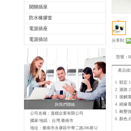
開關插座
防水橡膠套
電源插座
電源插頭
分享到:
型號：
R
產品描
1. 額定:1 
2. 迴路:2
3. 接觸電
4. 絕緣電
與我們聯絡
5. 耐壓強度
公司名稱：溫穩企業有限公司
6. 顏色:
國家/地區：台灣,臺南市
地址：臺南市永康區中華二路206巷52