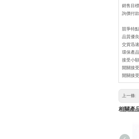
銷售目
詢價付款方
競爭特
品質優
交貨迅速
環保產
接受小額
開關接受
開關接受
上一條:
相關產