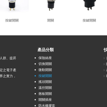
按鍵開關
開關
按鍵開關
產品分類
保險絲座
務人群、提昇
切換開關
微動開關
定之電子產
按鍵開關
界之實力，
搖頭開關
溫控開關
翹板開關
開關插座
防水橡膠套