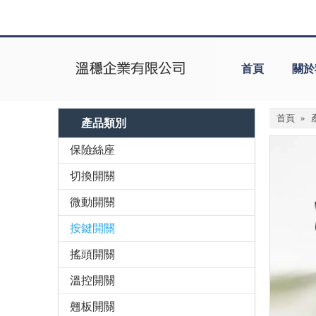
首頁
關於
首頁
»
產品類別
保險絲座
切換開關
微動開關
按鍵開關
搖頭開關
溫控開關
翹板開關