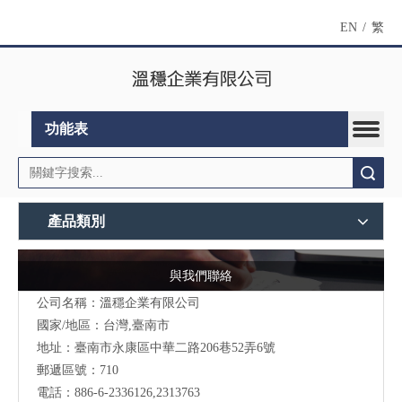
EN
/
繁
功能表
搜索
產品類別
與我們聯絡
公司名稱：溫穩企業有限公司
國家/地區：台灣,臺南市
地址：臺南市永康區中華二路206巷52弄6號
郵遞區號：710
電話：886-6-2336126,2313763