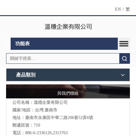
EN
/
繁
功能表
搜索
產品類別
與我們聯絡
公司名稱：溫穩企業有限公司
國家/地區：台灣,臺南市
地址：臺南市永康區中華二路206巷52弄6號
郵遞區號：710
電話：886-6-2336126,2313763