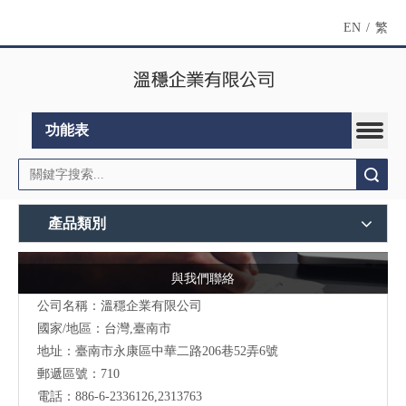
EN
/
繁
功能表
搜索
產品類別
與我們聯絡
公司名稱：溫穩企業有限公司
國家/地區：台灣,臺南市
地址：臺南市永康區中華二路206巷52弄6號
郵遞區號：710
電話：886-6-2336126,2313763