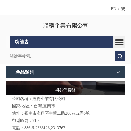
EN
/
繁
功能表
搜索
產品類別
與我們聯絡
公司名稱：溫穩企業有限公司
國家/地區：台灣,臺南市
地址：臺南市永康區中華二路206巷52弄6號
郵遞區號：710
電話：886-6-2336126,2313763