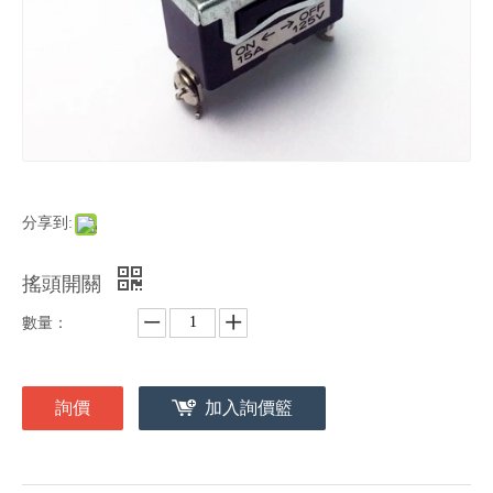
分享到:
搖頭開關
數量：
詢價
加入詢價籃