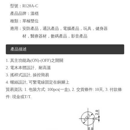
型號：
R128A-C
產品品牌：
溫穩
種類：
單極雙位
應用：
安防產品，通訊產品，電腦產品，玩具，健身器
材，醫療器材，數碼產品，影音產品
產品描述
1. 其主功能為(ON)-(OFF)之開關
2. 電木本體設計、耐高溫
3. 搖桿式設計, 操控簡易
4. 螺絲設計, 可繫電線固定在銅腳上
貿易資訊: 1. 包裝方式: 100pcs(一盒), 2. 交貨條件: 10天, 3. 付款條
件: 現金或T/T.