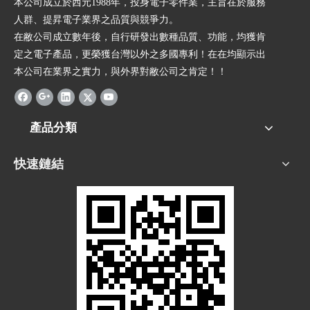
本公司成立於西元1988年，投身電子零件業，主旨在於服務
人群、提昇電子業界之品質與競爭力。
在敝公司成立數年後，自行研發出數種品質、功能，均獲肯
定之電子產品，更榮獲台灣以外之多國專利！在在均顯示出
本公司在業界之實力，與外界對敝公司之肯定！！
產品分類
快速鏈結