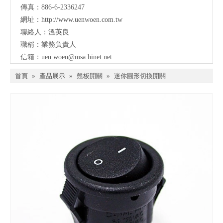
傳真：886-6-2336247
網址：
http://www.uenwoen.com.tw
聯絡人：溫英良
職稱：業務負責人
信箱：
uen.woen@msa.hinet.net
首頁
»
產品展示
»
翹板開關
»
迷你圓形切換開關