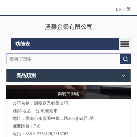
EN
/
繁
功能表
搜索
產品類別
與我們聯絡
公司名稱：溫穩企業有限公司
國家/地區：台灣,臺南市
地址：臺南市永康區中華二路206巷52弄6號
郵遞區號：710
電話：886-6-2336126,2313763